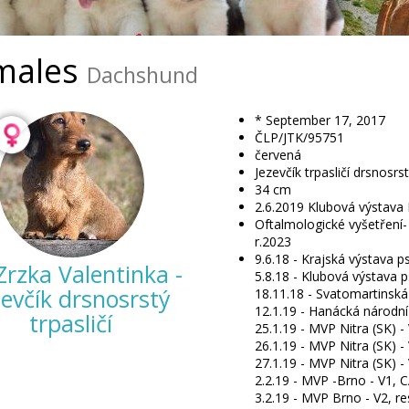
males
Dachshund
* September 17, 2017
ČLP/JTK/95751
červená
Jezevčík trpasličí drsnosrs
34
cm
2.6.2019 Klubová výstava 
Oftalmologické vyšetření-
r.2023
9.6.18 - Krajská výstava ps
Zrzka Valentinka -
5.8.18 - Klubová výstava p
zevčík drsnosrstý
18.11.18 - Svatomartinská 
12.1.19 - Hanácká národní
trpasličí
25.1.19 - MVP Nitra (SK) - 
26.1.19 - MVP Nitra (SK) -
27.1.19 - MVP Nitra (SK) -
2.2.19 - MVP -Brno - V1, 
3.2.19 - MVP Brno - V2, re