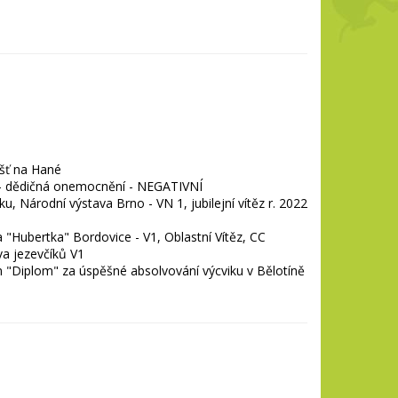
šť na Hané
 - dědičná onemocnění - NEGATIVNÍ
u, Národní výstava Brno - VN 1, jubilejní vítěz r. 2022 
 "Hubertka" Bordovice - V1, Oblastní Vítěz, CC

va jezevčíků V1
 "Diplom" za úspěšné absolvování výcviku v Bělotíně