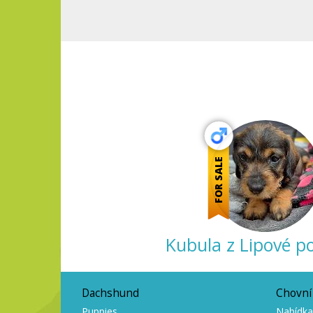
FOR SALE
Kubula z Lipové p
Dachshund
Chovní 
Puppies
Nabídka