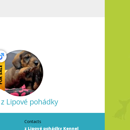
 SALE
z Lipové pohádky
Contacts
z Lipové pohádky Kennel