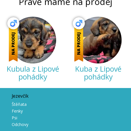
Právě máme na prodej
NA PRODEJ
NA PRODEJ
Kubula z Lipové
Kuba z Lipové
pohádky
pohádky
Jezevčík
Štěňata
Fenky
Psi
Odchovy