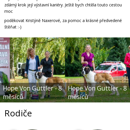
zdárný krok její výstavní kariéry. Ještě bych chtěla touto cestou
moc
poděkovat Kristýně Naxerové, za pomoc a krásné předvedené
štěňat :-)
Hope Von Guttler - 8
Hope Von Guttler - 8
měsíců
měsíců
Rodiče