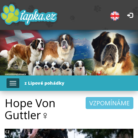
z Lipové pohádky
Toggle
navigation
Hope Von
VZPOMÍNÁME
Guttler♀