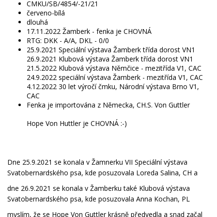
CMKU/SB/4854/-21/21
červeno-bílá
dlouhá
17.11.2022 Žamberk - fenka je CHOVNÁ
RTG: DKK - A/A, DKL - 0/0
25.9.2021 Speciální výstava Žamberk třída dorost VN1

26.9.2021 Klubová výstava Žamberk třída dorost VN1

21.5.2022 Klubová výstava Němčice - mezitřída V1, CAC

24.9.2022 speciální výstava Žamberk - mezitřída V1, CAC

4.12.2022 30 let výročí čmku, Národní výstava Brno V1, 
Fenka je importována z Německa, CH.S. Von Guttler

Hope Von Huttler je CHOVNÁ :-)
Dne 25.9.2021 se konala v Žamnerku VII Speciální výstava
Svatobernardského psa, kde posuzovala Loreda Salina, CH a
dne 26.9.2021 se konala v Žamberku také Klubová výstava
Svatobernardského psa, kde posuzovala Anna Kochan, PL
myslím, že se Hope Von Guttler krásně předvedla a snad začal