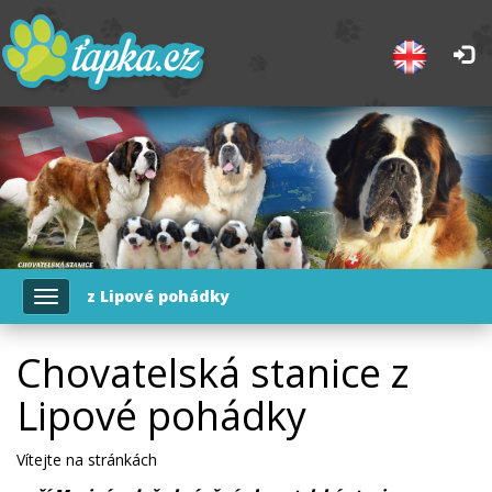
z Lipové pohádky
Toggle
navigation
Chovatelská stanice z
Lipové pohádky
Vítejte na stránkách