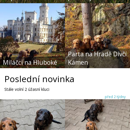
Parta na Hradě Dívčí
Miláčci na Hluboké
Kámen
Poslední novinka
Stále volní 2 úžasní kluci
před 2 týdny