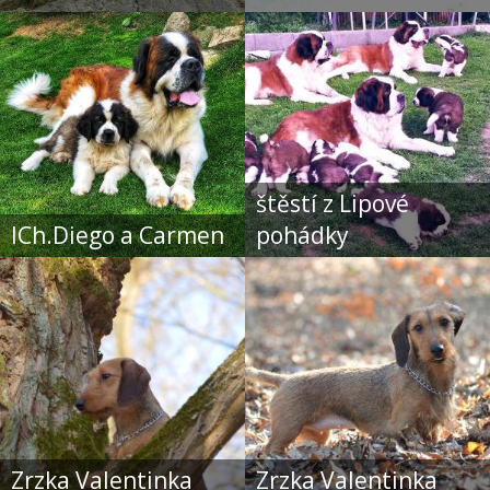
štěstí z Lipové
ICh.Diego a Carmen
pohádky
Zrzka Valentinka
Zrzka Valentinka