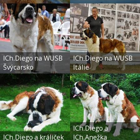
ICh.Diego na WUSB
ICh.Diego na WUSB
Švýcarsko
Itálie
ICh.Diego a
ICh.Diego a králíček
ICh.Anežka