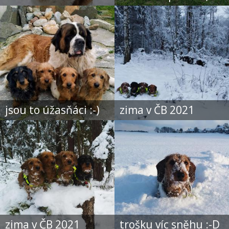
jsou to úžasňáci :-)
zima v ČB 2021
zima v ČB 2021
trošku víc sněhu :-D