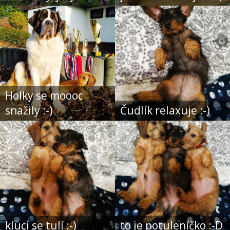
Holky se moooc
snažily :-)
Čudlík relaxuje :-)
kluci se tulí :-)
to je potuleníčko :-D