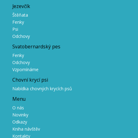
Jezevčík
Štěňata
Fenky
Psi
Odchovy
Svatobernardský pes
Fenky
Odchovy
Vzpomínáme
Chovní krycí psi
Nabídka chovných krycích psů
Menu
O nás
Novinky
Odkazy
Kniha návštěv
Kontakty