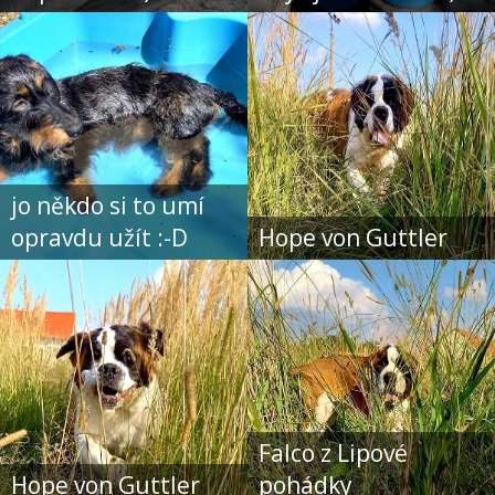
jo někdo si to umí
opravdu užít :-D
Hope von Guttler
Falco z Lipové
Hope von Guttler
pohádky