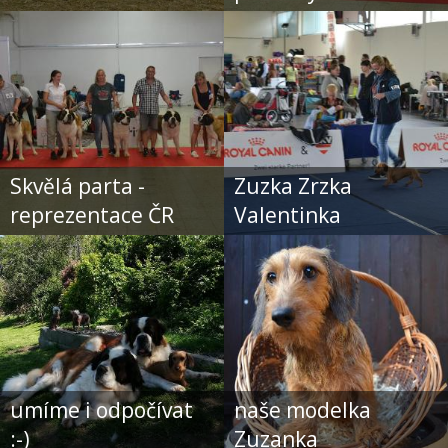
Skvělá parta -
Zuzka Zrzka
reprezentace ČR
Valentinka
umíme i odpočívat
naše modelka
:-)
Zuzanka