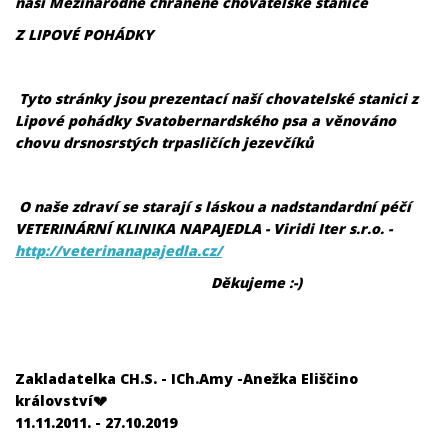
naší Mezinárodně chráněné chovatelské stanice
Z LIPOVÉ POHÁDKY
Tyto stránky jsou prezentací naší chovatelské stanici z
Lipové pohádky Svatobernardského psa a věnováno
chovu drsnosrstých trpasličích jezevčíků
O naše zdraví se starají s láskou a nadstandardní péčí
VETERINÁRNÍ KLINIKA NAPAJEDLA - Viridi Iter s.r.o. -
http://veterinanapajedla.cz/
Děkujeme :-)
Zakladatelka CH.S. - ICh.Amy -Anežka Eliščino
království💔
11.11.2011. - 27.10.2019