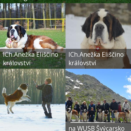
ICh.Anežka Eliščino
ICh.Anežka Eliščino
království
království
na WUSB Švýcarsko