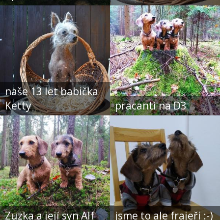
naše 13 let babička
Ketty
pracanti na D3
Zuzka a její syn Alf
jsme to ale frajeři :-)