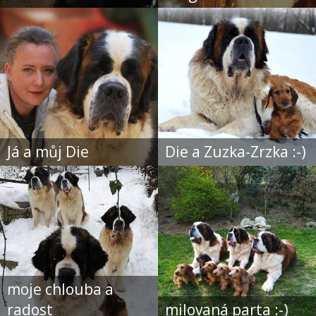
Já a můj Die
Die a Zuzka-Zrzka :-)
moje chlouba a
radost
milovaná parta :-)