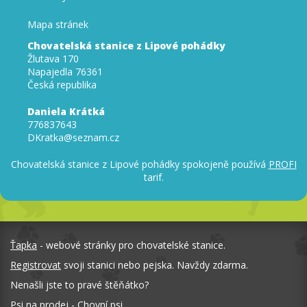
Mapa stránek
Chovatelská stanice z Lipové pohádky
Žlutava 170
Napajedla 76361
Česká republika
Daniela Krátká
776837643
DKratka@seznam.cz
Chovatelská stanice z Lipové pohádky spokojeně používá
PROFI
tarif.
Ťapka
- webové stránky pro chovatelské stanice.
Registrovat
svoji stanici nebo pejska. Navždy zdarma.
Nenašli jste to pravé štěňátko?
Psi na prodej
-
Chovní psi