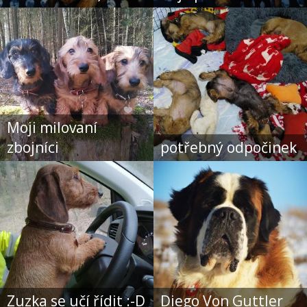
Moji milovaní
zbojníci
potřebný odpočinek
Zuzka se učí řídit :-D
Diego Von Guttler