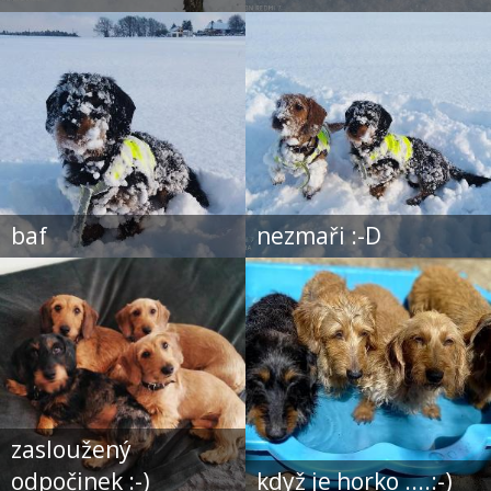
baf
nezmaři :-D
zasloužený
odpočinek :-)
když je horko ....:-)